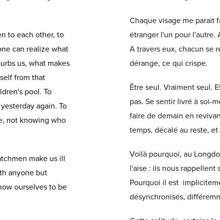
Chaque visage me parait f
en to each other, to
étranger l'un pour l'autre.
one can realize what
A travers eux, chacun se re
sturbs us, what makes
dérange, ce qui crispe.
self from that
Être seul. Vraiment seul. 
ldren's pool. To
pas. Se sentir livré à soi
 yesterday again. To
faire de demain en revivan
lse, not knowing who
temps, décalé au reste, et 
Voilà pourquoi, au Longdoz
atchmen make us ill
l'aise : ils nous rappellen
ith anyone but
Pourquoi il est implicitem
 know ourselves to be
désynchronisés, différemm