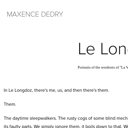
MAXENCE DEDRY
Le Lo
Portraits of the residents of "La 
In Le Longdoz, there's me, us, and then there's them.
Them.
The daytime sleepwalkers. The rusty cogs of some blind mecha
its faulty parts. We simply ignore them, it boils down to that. 