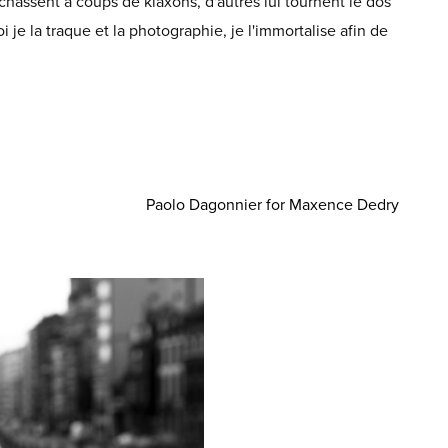
 chassent à coups de klaxons, d'autres lui tournent le dos
 je la traque et la photographie, je l'immortalise afin de
Paolo Dagonnier for Maxence Dedry