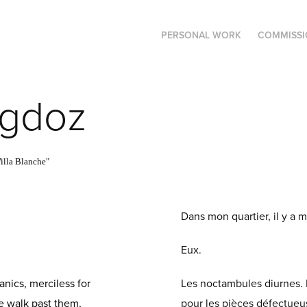
PERSONAL WORK
COMMISSI
ngdoz
Villa Blanche"
Dans mon quartier, il y a mo
Eux.
nics, merciless for
Les noctambules diurnes. 
We walk past them,
pour les pièces défectueus