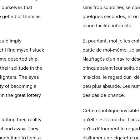
 ourselves that
sans trop sourciller, se c
e get rid of them as
quelques secondes, et on s
d'une facilité infernale.
ould imply
Et pourtant, moi je les cro
t I find myself stuck
partie de moi-même. Je sais
ome deserted ship,
Naufragés d'un navire déser
their solitude in the
brinquebalant leur solitud
lighters. The eyes
mis-clos, le regard dur, d
lty of becoming a
peu plus absurde. Les numé
in the great lottery
des pas-de-chance.
Cette république invisible
 letting their reality
qu'elle est farouche. Laissa
ght and away. They
qu'ils détournent le regar
ugh time to light a
d'allumer une cigarette ou