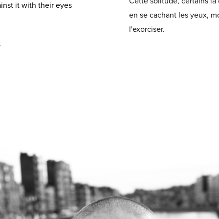
Cette solitude, certains la
nst it with their eyes
en se cachant les yeux, moi
l'exorciser.
.